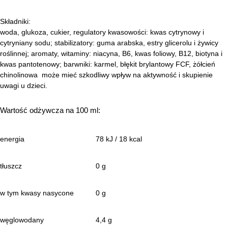
Składniki:
woda, glukoza, cukier, regulatory kwasowości: kwas cytrynowy i
cytryniany sodu; stabilizatory: guma arabska, estry glicerolu i żywicy
roślinnej; aromaty, witaminy: niacyna, B6, kwas foliowy, B12, biotyna i
kwas pantotenowy; barwniki: karmel, błękit brylantowy FCF, żółcień
chinolinowa ­ może mieć szkodliwy wpływ na aktywność i skupienie
uwagi u dzieci.
Wartość odżywcza na 100 ml:
energia
78 kJ / 18 kcal
tłuszcz
0 g
w tym kwasy nasycone
0 g
węglowodany
4,4 g