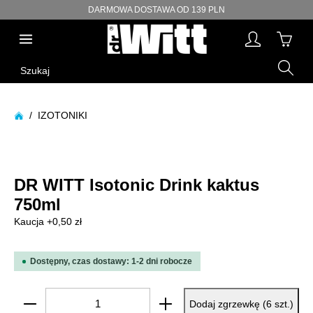
DARMOWA DOSTAWA OD 139 PLN
wnej zawartości
Szukaj
/
IZOTONIKI
Pomiń galerię zdjęć
DR WITT Isotonic Drink kaktus
750ml
Kaucja +0,50 zł
Dostępny, czas dostawy: 1-2 dni robocze
Ilość produktu: Wprowadź żądaną ilość lub użyj p
Dodaj zgrzewkę (6 szt.)