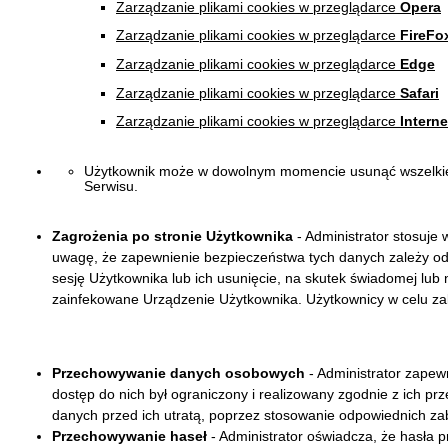
Zarządzanie plikami cookies w przeglądarce
Opera
Zarządzanie plikami cookies w przeglądarce
FireFo
Zarządzanie plikami cookies w przeglądarce
Edge
Zarządzanie plikami cookies w przeglądarce
Safari
Zarządzanie plikami cookies w przeglądarce
Interne
Użytkownik może w dowolnym momencie usunąć wszelkie za
Serwisu
Zagrożenia po stronie Użytkownika
- Administrator stosuje
uwagę, że zapewnienie bezpieczeństwa tych danych zależy od o
sesję Użytkownika lub ich usunięcie, na skutek świadomej lub 
zainfekowane Urządzenie Użytkownika. Użytkownicy w celu za
Przechowywanie danych osobowych
- Administrator zapew
dostęp do nich był ograniczony i realizowany zgodnie z ich p
danych przed ich utratą, poprzez stosowanie od
Przechowywanie haseł
- Administrator oświadcza, że hasła