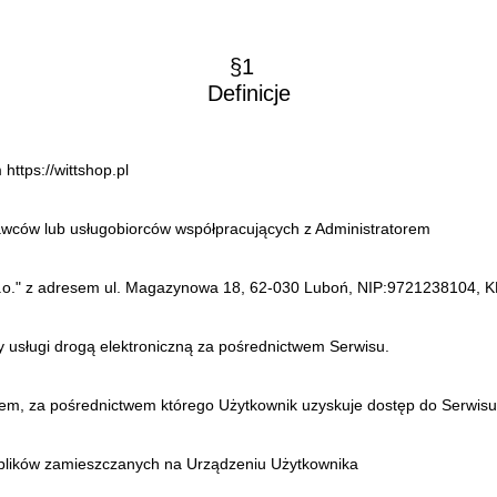
§1
Definicje
https://wittshop.pl
awców lub usługobiorców współpracujących z Administratorem
o.o." z adresem ul. Magazynowa 18, 62-030 Luboń, NIP:9721238104,
zy usługi drogą elektroniczną za pośrednictwem Serwisu.
em, za pośrednictwem którego Użytkownik uzyskuje dostęp do Serwisu
plików zamieszczanych na Urządzeniu Użytkownika