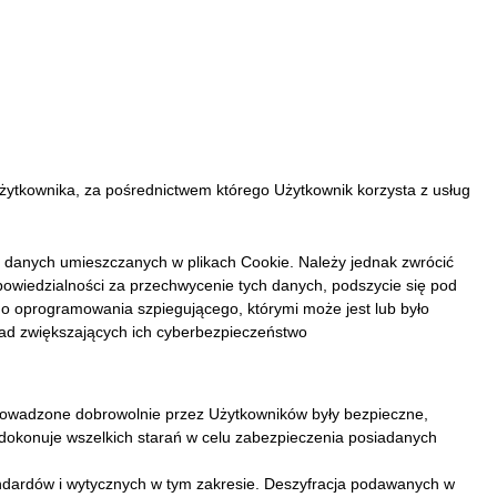
żytkownika, za pośrednictwem którego Użytkownik korzysta z usług
a danych umieszczanych w plikach Cookie. Należy jednak zwrócić
powiedzialności za przechwycenie tych danych, podszycie się pod
ego oprogramowania szpiegującego, którymi może jest lub było
sad zwiększających ich cyberbezpieczeństwo
rowadzone dobrowolnie przez Użytkowników były bezpieczne,
e dokonuje wszelkich starań w celu zabezpieczenia posiadanych
ych.
ndardów i wytycznych w tym zakresie. Deszyfracja podawanych w