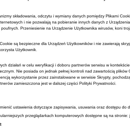
nizmy składowania, odczytu i wymiany danych pomiędzy Plikami Cook
netowych i nie pozwalają na pobieranie innych danych z Urządzenia U
poufnych. Przeniesienie na Urządzenie Użytkownika wirusów, koni troja
i Cookie są bezpieczne dla Urządzeń Użytkowników i nie zawierają skry
orzysta Użytkownik.
wych działań w celu weryfikacji i doboru partnerów serwisu w kontekśc
ecznym. Nie posiada on jednak pełnej kontroli nad zawartością plikó
cencją wykorzystanie przez zainstalowane w serwisie Skrypty, pochodz
rtnerów zamieszczona jest w dalszej części Polityki Prywatności.
enić ustawienia dotyczące zapisywania, usuwania oraz dostępu do da
pularniejszych przeglądarkach komputerowych dostępne są na stronie:
e