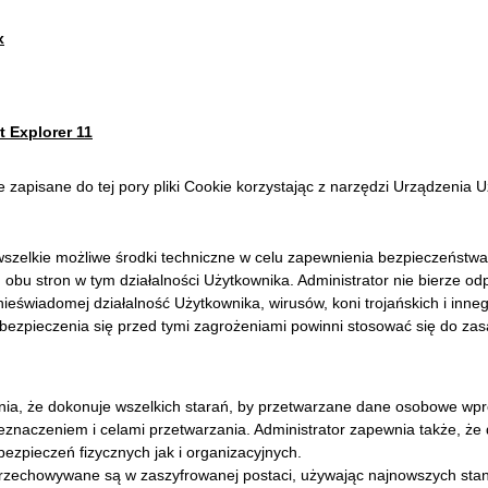
x
t Explorer 11
pisane do tej pory pliki Cookie korzystając z narzędzi Urządzenia U
.
 wszelkie możliwe środki techniczne w celu zapewnienia bezpieczeństw
bu stron w tym działalności Użytkownika. Administrator nie bierze od
nieświadomej działalność Użytkownika, wirusów, koni trojańskich i inn
bezpieczenia się przed tymi zagrożeniami powinni stosować się do za
nia, że dokonuje wszelkich starań, by przetwarzane dane osobowe wp
rzeznaczeniem i celami przetwarzania. Administrator zapewnia także, ż
powiednich zabezpieczeń fizycznych jak i organizacyjn
 przechowywane są w zaszyfrowanej postaci, używając najnowszych sta