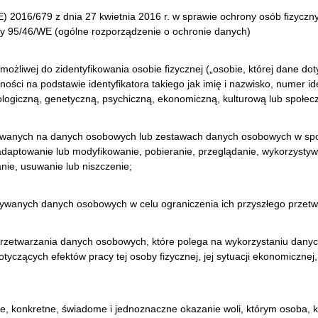
) 2016/679 z dnia 27 kwietnia 2016 r. w sprawie ochrony osób fizycz
y 95/46/WE (ogólne rozporządzenie o ochronie danych)
możliwej do zidentyfikowania osobie fizycznej („osobie, której dane do
ci na podstawie identyfikatora takiego jak imię i nazwisko, numer ident
zjologiczną, genetyczną, psychiczną, ekonomiczną, kulturową lub społe
nywanych na danych osobowych lub zestawach danych osobowych w spo
daptowanie lub modyfikowanie, pobieranie, przeglądanie, wykorzystywa
nie, usuwanie lub niszczenie;
wanych danych osobowych w celu ograniczenia ich przyszłego przetw
zetwarzania danych osobowych, które polega na wykorzystaniu dany
tyczących efektów pracy tej osoby fizycznej, jej sytuacji ekonomicznej
, konkretne, świadome i jednoznaczne okazanie woli, którym osoba, k