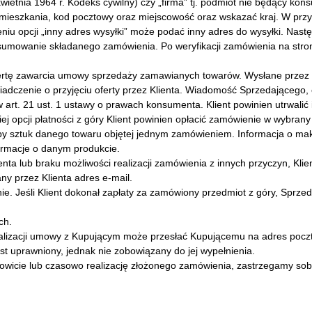
kwietnia 1964 r. Kodeks cywilny) czy „firma” tj. podmiot nie będący k
ieszkania, kod pocztowy oraz miejscowość oraz wskazać kraj. W przypa
niu opcji „inny adres wysyłki” może podać inny adres do wysyłki. Nastę
sumowanie składanego zamówienia. Po weryfikacji zamówienia na stro
ertę zawarcia umowy sprzedaży zamawianych towarów. Wysłane przez 
iadczenie o przyjęciu oferty przez Klienta. Wiadomość Sprzedającego
art. 21 ust. 1 ustawy o prawach konsumenta. Klient powinien utrwali
 opcji płatności z góry Klient powinien opłacić zamówienie w wybrany
y sztuk danego towaru objętej jednym zamówieniem. Informacja o mak
ormacje o danym produkcie.
a lub braku możliwości realizacji zamówienia z innych przyczyn, Klie
ny przez Klienta adres e-mail.
. Jeśli Klient dokonał zapłaty za zamówiony przedmiot z góry, Sprze
ch.
lizacji umowy z Kupującym może przesłać Kupującemu na adres poczty 
est uprawniony, jednak nie zobowiązany do jej wypełnienia.
kowicie lub czasowo realizację złożonego zamówienia, zastrzegamy sob