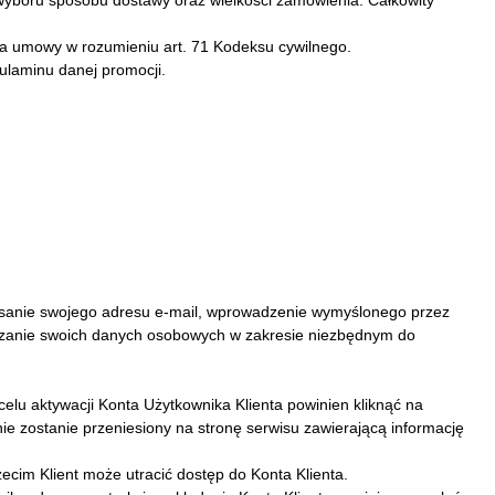
wyboru sposobu dostawy oraz wielkości zamówienia. Całkowity
ia umowy w rozumieniu art. 71 Kodeksu cywilnego.
ulaminu danej promocji.
 wpisanie swojego adresu e-mail, wprowadzenie wymyślonego przez
rzanie swoich danych osobowych w zakresie niezbędnym do
 celu aktywacji Konta Użytkownika Klienta powinien kliknąć na
ie zostanie przeniesiony na stronę serwisu zawierającą informację
cim Klient może utracić dostęp do Konta Klienta.