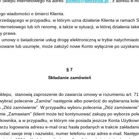
ze Sklepu internetowego na adres:
pomoc@wittshop.pl
, z adresu e-ma
go wiadomości o śmierci Klienta.
rzedającego w przypadku, w którym uzna działanie Klienta w ramach S
rnetowego lub ich renomę, a także w sytuacji, w której działania takie
sy prawa.
m umowy o świadczenie usług drogę elektroniczną w trybie natychmias
okowane lub usunięte, może założyć nowe Konto wyłącznie po uzyskani
§ 7
Składanie zamówień
klepu, stanowią zaproszenie do zawarcia umowy w rozumieniu art. 71 u
i wybrać polecenie „Zamów” następnie albo powrócić do wybierania kol
ia „Złóż zamówienie”. W przypadku wyboru polecenia „Złóż zamówienie”
enie „Zamawiam” (klient może też kontynuować zakupy po wyborze pole
kownika, a w przypadku, w którym nie posiada jeszcze Konta Użytkowni
rzu logowania adresu e-mail oraz hasła podanych w trakcie zakładania
podać swoje imię i nazwisko, numer telefonu oraz adres e-mail. Nastę