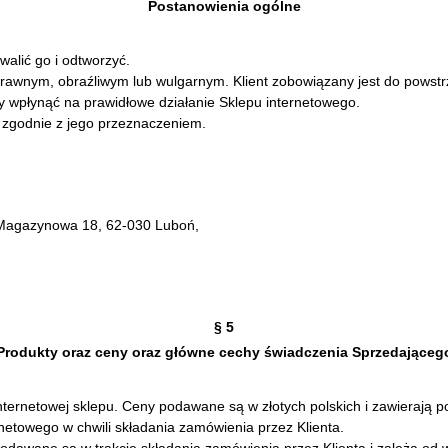
Postanowienia ogólne
walić go i odtworzyć.
ezprawnym, obraźliwym lub wulgarnym. Klient zobowiązany jest do pows
y wpłynąć na prawidłowe działanie Sklepu internetowego.
o zgodnie z jego przeznaczeniem.
. Magazynowa 18, 62-030 Luboń,
§ 5
Produkty oraz ceny oraz główne cechy świadczenia Sprzedająceg
nternetowej sklepu. Ceny podawane są w złotych polskich i zawierają p
netowego w chwili składania zamówienia przez Klienta.