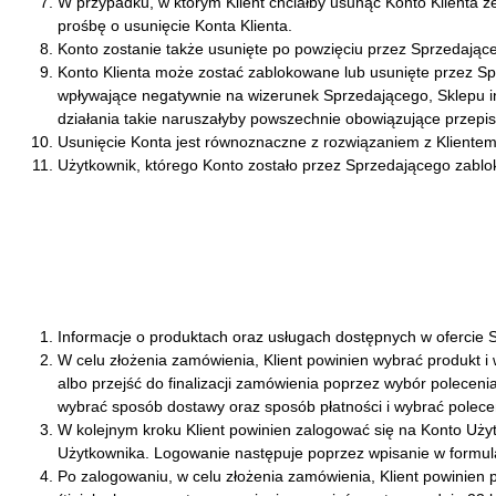
W przypadku, w którym Klient chciałby usunąć Konto Klienta 
prośbę o usunięcie Konta Klienta.
Konto zostanie także usunięte po powzięciu przez Sprzedające
Konto Klienta może zostać zablokowane lub usunięte przez Sp
wpływające negatywnie na wizerunek Sprzedającego, Sklepu inte
działania takie naruszałyby powszechnie obowiązujące przepi
Usunięcie Konta jest równoznaczne z rozwiązaniem z Kliente
Użytkownik, którego Konto zostało przez Sprzedającego zabl
Informacje o produktach oraz usługach dostępnych w ofercie S
W celu złożenia zamówienia, Klient powinien wybrać produkt 
albo przejść do finalizacji zamówienia poprzez wybór polecen
wybrać sposób dostawy oraz sposób płatności i wybrać polec
W kolejnym kroku Klient powinien zalogować się na Konto Użyt
Użytkownika. Logowanie następuje poprzez wpisanie w formula
Po zalogowaniu, w celu złożenia zamówienia, Klient powinien 