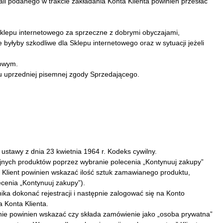
il podanego w trakcie zakładania Konta Klienta powinien przesłać
klepu internetowego za sprzeczne z dobrymi obyczajami,
 byłyby szkodliwe dla Sklepu internetowego oraz w sytuacji jeżeli
towym.
u uprzedniej pisemnej zgody Sprzedającego.
stawy z dnia 23 kwietnia 1964 r. Kodeks cywilny.
ejnych produktów poprzez wybranie polecenia „Kontynuuj zakupy”
 Klient powinien wskazać ilość sztuk zamawianego produktu,
cenia „Kontynuuj zakupy”).
ka dokonać rejestracji i następnie zalogować się na Konto
 Konta Klienta.
pnie powinien wskazać czy składa zamówienie jako „osoba prywatna”