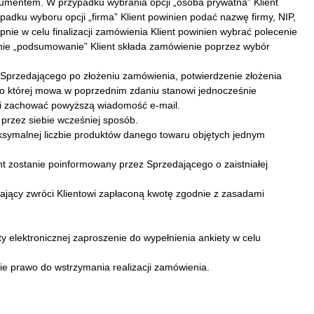
onsumentem. W przypadku wybrania opcji „osoba prywatna” Klient
dku wyboru opcji „firma” Klient powinien podać nazwę firmy, NIP,
pnie w celu finalizacji zamówienia Klient powinien wybrać polecenie
nie „podsumowanie” Klient składa zamówienie poprzez wybór
Sprzedającego po złożeniu zamówienia, potwierdzenie złożenia
, o której mowa w poprzednim zdaniu stanowi jednocześnie
ć i zachować powyższą wiadomość e-mail.
 przez siebie wcześniej sposób.
symalnej liczbie produktów danego towaru objętych jednym
nt zostanie poinformowany przez Sprzedającego o zaistniałej
dający zwróci Klientowi zapłaconą kwotę zgodnie z zasadami
elektronicznej zaproszenie do wypełnienia ankiety w celu
ie prawo do wstrzymania realizacji zamówienia.