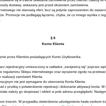
dawane są w trakcie składania zamówienia przez Klienta i zależą od 
koszty dostawy, wskazany jest przed złożeniem zamówienia.
rnetowego nie stanowią ofert, lecz są jedynie zaproszeniem do zawarc
. Promocje nie podlegają łączeniu, chyba, że co innego wynika z reg
.
§ 6
Konto Klienta
nie przez Klientów posiadających Konto Użytkownika.
ularz rejestracyjny umieszczony w zakładce „zarejestruj się” poprzez
ie regulaminu Sklepu internetowego oraz wyrażenie zgody na przetwa
 realizacji zamówień Klienta.
acyjnym nie jest wymagane do utworzenia Konta Klienta.
mail z prośbą o potwierdzenie rejestracji i dokonanie aktywacji konta. W
iała należy go skopiować i wkleić w pole adresu przeglądarki. Następn
om trzecim. W przypadku stwierdzenia udostępnienia hasła osobom trze