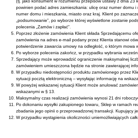
(tj. jako konsument w rozumieniu przepisów ustawy z dnia 23 
powinien podać adres zamieszkania: ulicę oraz numer domu i m
numer domu i mieszkania, miasto oraz kraj. Klient po zaznacze
„podsumowanie”, po wyborze której wyświetlone zostanie pod
polecenia „Zamów i zapłać”.
Poprzez złożenie zamówienia Klient składa Sprzedającemu of
zamówienia na adres e-mail podany przez Klienta stanowi ośw
potwierdzenie zawarcia umowy na odległość, o którym mowa w 
Po wyborze polecenia zakończ, w przypadku wybrania wcześniej
Sprzedający może wprowadzić ograniczenie maksymalnej liczb
zamówieniem umieszczona będzie na stronie zawierającej inf
W przypadku niedostępności produktu zamówionego przez Klient
sytuacji pocztą elektroniczną – wysyłając informację na wskaza
W powyżej wskazanej sytuacji Klient może anulować zamówienie
wskazanymi w § 13.
Maksymalny czas realizacji zamówienia wynosi 21 dni roboczy
Po dokonaniu wysyłki zakupionego towaru, Sklep w ramach rea
zbadania jego opinii o przeprowadzonej transakcji. Kupujący j
W przypadku wystąpienia okoliczności uniemożliwiających cał