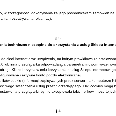
o, w szczególności dokonywania za jego pośrednictwem zamówień na pr
nia i rozpatrywania reklamacji.
§ 3
ia techniczne niezbędne do skorzystania z usług Sklepu inter
do sieci Internet oraz urządzenia, na którym prawidłowo zainstalowana
iej 5.0 lub inna przeglądarka odpowiadająca parametrami dwóm wyżej w
którego Klient korzysta w celu korzystania z usług Sklepu internetow
nfigurowane i aktywne konto poczty elektronicznej.
plików cookie (informacji zapisywanych przez serwer na komputerze Kl
łaściwego świadczenia usług przez Sprzedającego. Pliki cookies mogą b
tawienia przeglądarki, by nie akceptowała takich plików, może to jed
§ 4