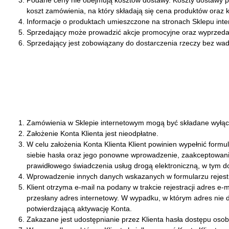
Podane ceny nie obejmują kosztów dostawy. Koszty dostawy po
koszt zamówienia, na który składają się cena produktów oraz 
Informacje o produktach umieszczone na stronach Sklepu inte
Sprzedający może prowadzić akcje promocyjne oraz wyprzedaże
Sprzedający jest zobowiązany do dostarczenia rzeczy bez wad
Zamówienia w Sklepie internetowym mogą być składane wyłącz
Założenie Konta Klienta jest nieodpłatne.
W celu założenia Konta Klienta Klient powinien wypełnić form
siebie hasła oraz jego ponowne wprowadzenie, zaakceptowan
prawidłowego świadczenia usług drogą elektroniczną, w tym do
Wprowadzenie innych danych wskazanych w formularzu rejestr
Klient otrzyma e-mail na podany w trakcie rejestracji adres e-
przesłany adres internetowy. W wypadku, w którym adres nie dz
potwierdzającą aktywację Konta.
Zakazane jest udostępnianie przez Klienta hasła dostępu osob