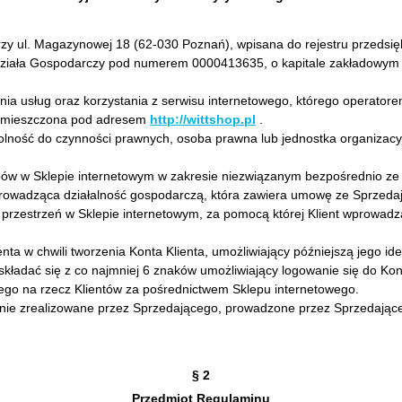
przy ul. Magazynowej 18 (62-030 Poznań), wpisana do rejestru przed
ydziała Gospodarczy pod numerem 0000413635, o kapitale zakładowy
ia usług oraz korzystania z serwisu internetowego, którego operatore
 umieszczona pod adresem
http://wittshop.pl
.
olność do czynności prawnych, osoba prawna lub jednostka organizac
pów w Sklepie internetowym w zakresie niezwiązanym bezpośrednio ze
rowadząca działalność gospodarczą, która zawiera umowę ze Sprzedaj
 przestrzeń w Sklepie internetowym, za pomocą której Klient wprowad
ta w chwili tworzenia Konta Klienta, umożliwiający późniejszą jego iden
kładać się z co najmniej 6 znaków umożliwiający logowanie się do Kont
go na rzecz Klientów za pośrednictwem Sklepu internetowego.
ie zrealizowane przez Sprzedającego, prowadzone przez Sprzedająceg
§ 2
Przedmiot Regulaminu