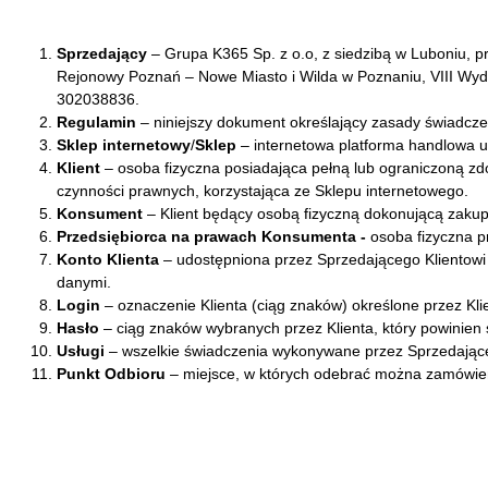
Sprzedający
– Grupa K365 Sp. z o.o, z siedzibą w Luboniu, 
Rejonowy Poznań – Nowe Miasto i Wilda w Poznaniu, VIII W
302038836.
Regulamin
– niniejszy dokument określający zasady świadczen
Sklep internetowy
/
Sklep
– internetowa platforma handlowa
Klient
– osoba fizyczna posiadająca pełną lub ograniczoną zd
czynności prawnych, korzystająca ze Sklepu internetowego.
Konsument
– Klient będący osobą fizyczną dokonującą zaku
Przedsiębiorca na prawach Konsumenta -
osoba fizyczna p
Konto Klienta
– udostępniona przez Sprzedającego Klientowi
danymi.
Login
– oznaczenie Klienta (ciąg znaków) określone przez Klien
Hasło
– ciąg znaków wybranych przez Klienta, który powinien s
Usługi
– wszelkie świadczenia wykonywane przez Sprzedające
Punkt Odbioru
– miejsce, w których odebrać można zamówien