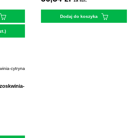
za szt.
Dodaj do koszyka
t.)
zoskwinia-