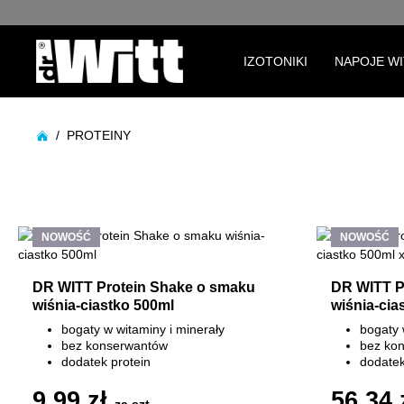
Przejdź do głównej nawigacji
IZOTONIKI
NAPOJE W
/
PROTEINY
NOWOŚĆ
NOWOŚĆ
DR WITT Protein Shake o smaku
DR WITT P
wiśnia-ciastko 500ml
wiśnia-cia
bogaty w witaminy i minerały
bogaty 
bez konserwantów
bez ko
dodatek protein
dodatek
bez laktozy
bez lak
9,99 zł
56,34 