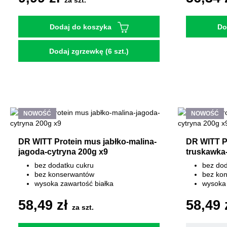
za szt.
Dodaj do koszyka
Do
Dodaj zgrzewkę (6 szt.)
NOWOŚĆ
NOWOŚĆ
DR WITT Protein mus jabłko-malina-
DR WITT Pr
jagoda-cytryna 200g x9
truskawka
bez dodatku cukru
bez dod
bez konserwantów
bez ko
wysoka zawartość białka
wysoka 
58,49 zł
58,49 
za szt.