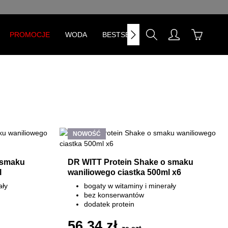
PROMOCJE
WODA
BESTSELLERY
NOWOŚĆ
 smaku
DR WITT Protein Shake o smaku
l
waniliowego ciastka 500ml x6
ały
bogaty w witaminy i minerały
bez konserwantów
dodatek protein
bez laktozy
56,34 zł