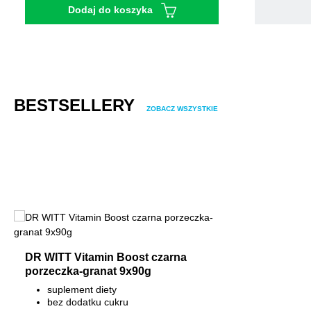
Dodaj do koszyka
Pomiń galerię produktów
BESTSELLERY
ZOBACZ WSZYSTKIE
DR WITT Vitamin Boost czarna
porzeczka-granat 9x90g
suplement diety
bez dodatku cukru