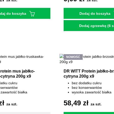
za szt.
za szt.
daj do koszyka
Dodaj do koszyka
Dodaj zgrzewkę (6 sz
NOWOŚĆ
otein mus jabłko-
DR WITT Protein jabłko-br
-cytryna 200g x9
cytryna 200g x9
atku cukru
bez dodatku cukru
nserwantów
bez konserwantów
zawartość białka
wysoka zawartość białka
zł
58,49 zł
za szt.
za szt.