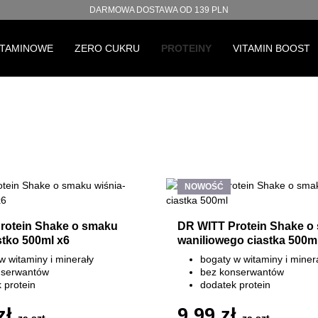
DARMOWA DOSTAWA OD 139 PLN
ITAMINOWE
ZERO CUKRU
PROTEINY
VITAMIN BOOST
NOWOŚĆ
rotein Shake o smaku
DR WITT Protein Shake o
stko 500ml x6
waniliowego ciastka 500m
w witaminy i minerały
bogaty w witaminy i miner
nserwantów
bez konserwantów
 protein
dodatek protein
tozy
bez laktozy
zł
9,99 zł