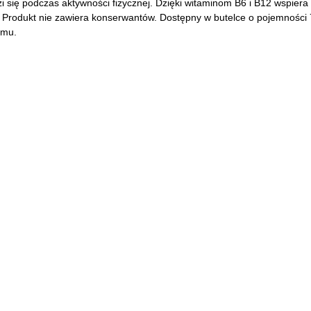
awdzi się podczas aktywności fizycznej. Dzięki witaminom B6 i B12 wsp
 Produkt nie zawiera konserwantów. Dostępny w butelce o pojemności 75
zmu.