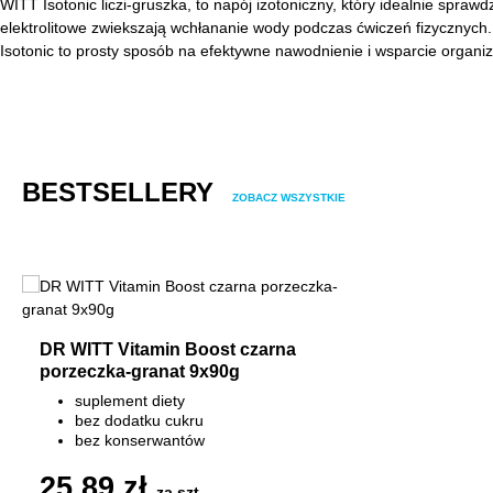
WITT Isotonic liczi-gruszka, to napój izotoniczny, który idealnie spr
elektrolitowe zwiekszają wchłananie wody podczas ćwiczeń fizycznych.
Isotonic to prosty sposób na efektywne nawodnienie i wsparcie organi
Pomiń galerię produktów
BESTSELLERY
ZOBACZ WSZYSTKIE
DR WITT Vitamin Boost czarna
porzeczka-granat 9x90g
suplement diety
bez dodatku cukru
bez konserwantów
7 witamin 100% RWS
25,89 zł
za szt.