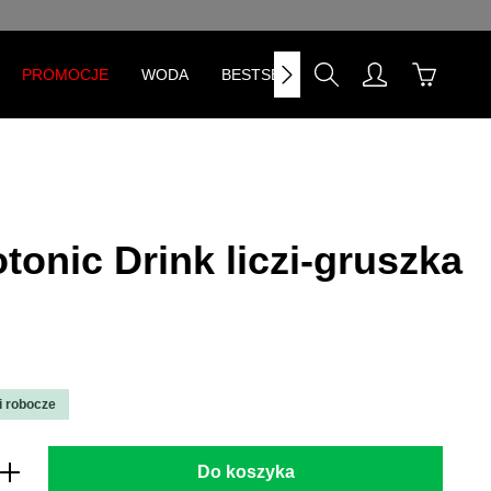
PROMOCJE
WODA
BESTSELLERY
tonic Drink liczi-gruszka
i robocze
prowadź żądaną ilość lub użyj przycisk
Do koszyka