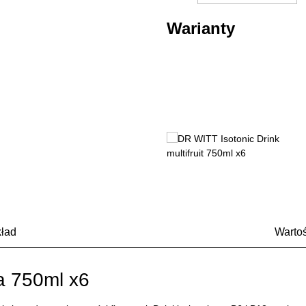
Pomiń galerię produktów
Warianty
ład
Warto
ka 750ml x6