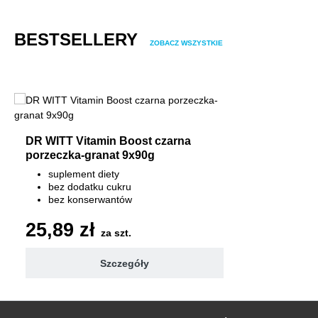
Pomiń galerię produktów
BESTSELLERY
ZOBACZ WSZYSTKIE
DR WITT Vitamin Boost czarna
porzeczka-granat 9x90g
suplement diety
bez dodatku cukru
bez konserwantów
7 witamin 100% RWS
25,89 zł
za szt.
Szczegóły