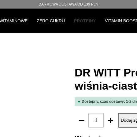
DARMOWA DOSTAWA OD 139 PLN
 WITAMINOWE
ZERO CUKRU
PROTEINY
VITAMIN BOOS
DR WITT Pr
wiśnia-cias
Dostępny, czas dostawy: 1-2 dn
Ilość produktu: W
Dodaj zg
Pomiń galerię produktów