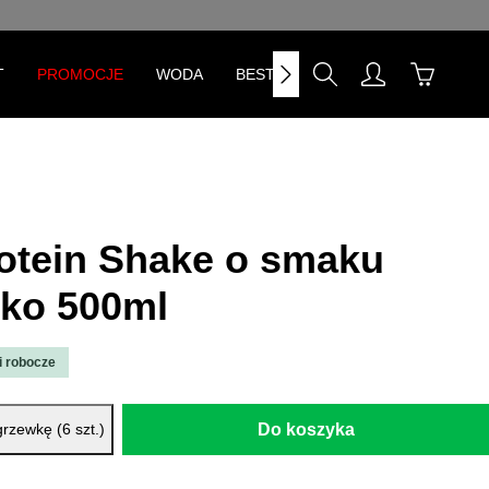
T
PROMOCJE
WODA
BESTSELLERY
otein Shake o smaku
tko 500ml
i robocze
prowadź żądaną ilość lub użyj przycisk
rzewkę (6 szt.)
Do koszyka