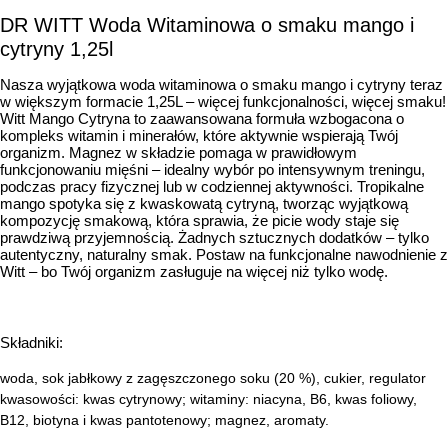
DR WITT Woda Witaminowa o smaku mango i
cytryny 1,25l
Nasza wyjątkowa woda witaminowa o smaku mango i cytryny teraz
w większym formacie 1,25L – więcej funkcjonalności, więcej smaku!
Witt Mango Cytryna to zaawansowana formuła wzbogacona o
kompleks witamin i minerałów, które aktywnie wspierają Twój
organizm. Magnez w składzie pomaga w prawidłowym
funkcjonowaniu mięśni – idealny wybór po intensywnym treningu,
podczas pracy fizycznej lub w codziennej aktywności. Tropikalne
mango spotyka się z kwaskowatą cytryną, tworząc wyjątkową
kompozycję smakową, która sprawia, że picie wody staje się
prawdziwą przyjemnością. Żadnych sztucznych dodatków – tylko
autentyczny, naturalny smak. Postaw na funkcjonalne nawodnienie z
Witt – bo Twój organizm zasługuje na więcej niż tylko wodę.
Składniki:
woda, sok jabłkowy z zagęszczonego soku (20 %), cukier, regulator
kwasowości: kwas cytrynowy; witaminy: niacyna, B6, kwas foliowy,
B12, biotyna i kwas pantotenowy; magnez, aromaty.