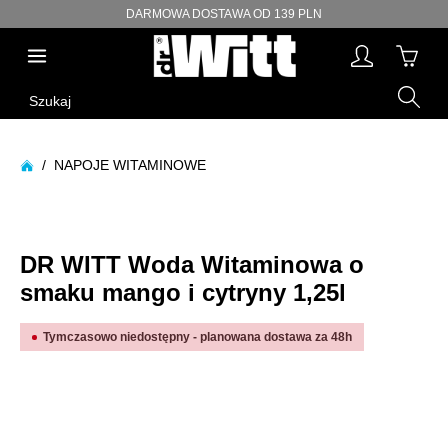
DARMOWA DOSTAWA OD 139 PLN
wnej zawartości
Szukaj
/
NAPOJE WITAMINOWE
Pomiń galerię zdjęć
DR WITT Woda Witaminowa o
smaku mango i cytryny 1,25l
Tymczasowo niedostępny - planowana dostawa za 48h