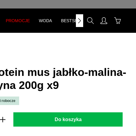
PROMOCJE
WODA
BESTSELLERY
tein mus jabłko-malina-
yna 200g x9
i robocze
prowadź żądaną ilość lub użyj przycisk
Do koszyka