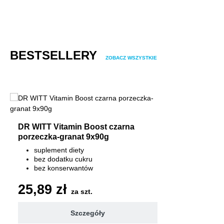
Pomiń galerię produktów
BESTSELLERY
ZOBACZ WSZYSTKIE
DR WITT Vitamin Boost czarna
porzeczka-granat 9x90g
suplement diety
bez dodatku cukru
bez konserwantów
7 witamin 100% RWS
25,89 zł
za szt.
Szczegóły