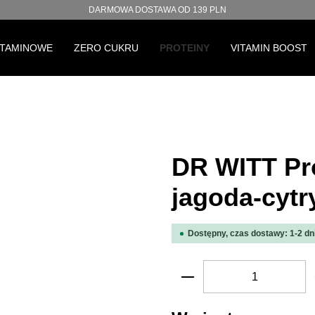
DARMOWA DOSTAWA OD 139 PLN
ITAMINOWE
ZERO CUKRU
PROTEINY
VITAMIN BOOST
DR WITT Pro
jagoda-cytr
Dostępny, czas dostawy: 1-2 dn
Ilość produktu: W
Pomiń galerię produktów