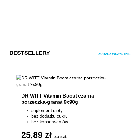
Pomiń galerię produktów
BESTSELLERY
ZOBACZ WSZYSTKIE
DR WITT Vitamin Boost czarna
porzeczka-granat 9x90g
suplement diety
bez dodatku cukru
bez konserwantów
7 witamin 100% RWS
25,89 zł
za szt.