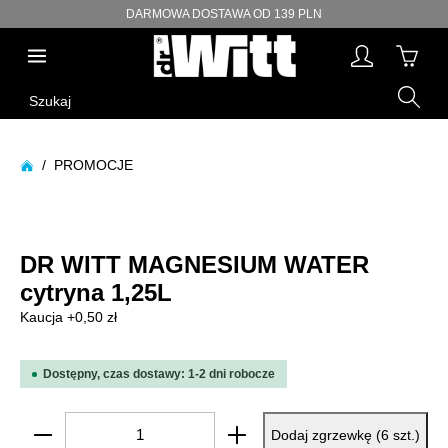
DARMOWA DOSTAWA OD 139 PLN
wnej zawartości
Szukaj
/
PROMOCJE
Pomiń galerię zdjęć
DR WITT MAGNESIUM WATER
cytryna 1,25L
Kaucja +0,50 zł
Dostępny, czas dostawy: 1-2 dni robocze
Ilość produktu: Wprowadź żądaną ilość lub użyj p
Dodaj zgrzewkę (6 szt.)