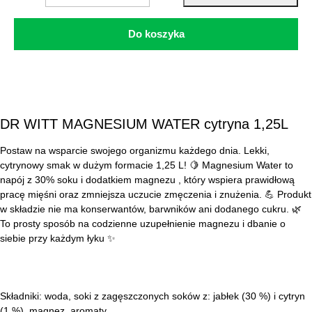
Do koszyka
DR WITT MAGNESIUM WATER cytryna 1,25L
Postaw na wsparcie swojego organizmu każdego dnia. Lekki,
cytrynowy smak w dużym formacie 1,25 L!
🍋
Magnesium Water to
napój z 30% soku i dodatkiem magnezu , który wspiera prawidłową
pracę mięśni oraz zmniejsza uczucie zmęczenia i znużenia.
💪
Produkt
w składzie nie ma konserwantów, barwników ani dodanego cukru.
🌿
To prosty sposób na codzienne uzupełnienie magnezu i dbanie o
siebie przy każdym łyku
✨
Składniki: woda, soki z zagęszczonych soków z: jabłek (30 %) i cytryn
(1 %), magnez, aromaty.