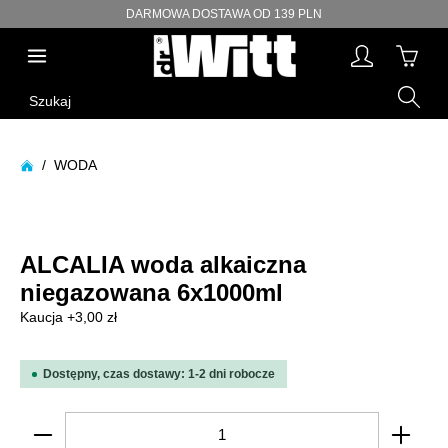
DARMOWA DOSTAWA OD 139 PLN
wnej zawartości
Szukaj
/
WODA
Pomiń galerię zdjęć
ALCALIA woda alkaiczna
niegazowana 6x1000ml
Kaucja +3,00 zł
Dostępny, czas dostawy: 1-2 dni robocze
Ilość produktu: Wprowadź żądaną ilość lub użyj p