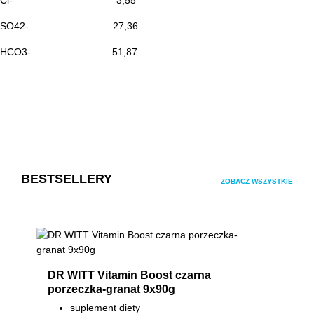
Cl-
3,55
SO42-
27,36
HCO3-
51,87
Pomiń galerię produktów
BESTSELLERY
ZOBACZ WSZYSTKIE
DR WITT Vitamin Boost czarna
porzeczka-granat 9x90g
suplement diety